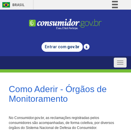
BRASIL
Simplifique!
Comunica BR
Participe
Acesso à informação
Entrar com
gov.br
Legislação
Canais
Toggle
naviga
Como Aderir - Órgãos de
Monitoramento
No Consumidor.gov.br, as reclamações registradas pelos
consumidores são acompanhadas, de forma coletiva, por diversos
órgãos do Sistema Nacional de Defesa do Consumidor.