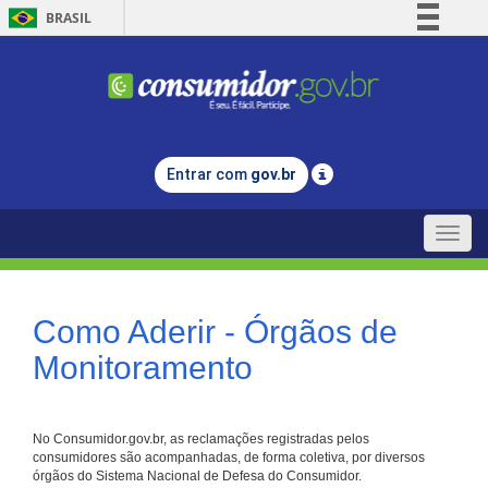
BRASIL
Simplifique!
Comunica BR
Participe
Acesso à informação
Entrar com
gov.br
Legislação
Canais
Toggle
naviga
Como Aderir - Órgãos de
Monitoramento
No Consumidor.gov.br, as reclamações registradas pelos
consumidores são acompanhadas, de forma coletiva, por diversos
órgãos do Sistema Nacional de Defesa do Consumidor.