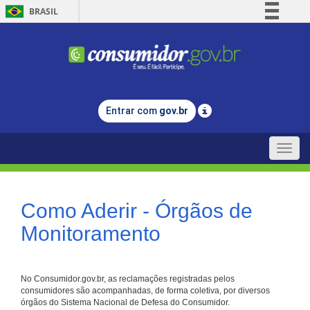
BRASIL
Simplifique!
Comunica BR
Participe
Acesso à informação
Entrar com
gov.br
Legislação
Canais
Toggle
naviga
Como Aderir - Órgãos de
Monitoramento
No Consumidor.gov.br, as reclamações registradas pelos
consumidores são acompanhadas, de forma coletiva, por diversos
órgãos do Sistema Nacional de Defesa do Consumidor.