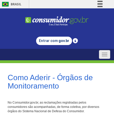
BRASIL
Simplifique!
Comunica BR
Participe
Acesso à informação
Entrar com
gov.br
Legislação
Canais
Toggle
naviga
Como Aderir - Órgãos de
Monitoramento
No Consumidor.gov.br, as reclamações registradas pelos
consumidores são acompanhadas, de forma coletiva, por diversos
órgãos do Sistema Nacional de Defesa do Consumidor.