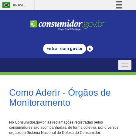
BRASIL
Simplifique!
Comunica BR
Participe
Acesso à informação
Entrar com
gov.br
Legislação
Canais
Toggle
naviga
Como Aderir - Órgãos de
Monitoramento
No Consumidor.gov.br, as reclamações registradas pelos
consumidores são acompanhadas, de forma coletiva, por diversos
órgãos do Sistema Nacional de Defesa do Consumidor.