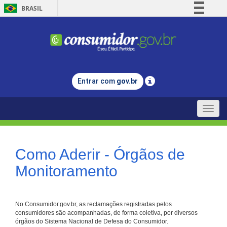
BRASIL
Simplifique!
Comunica BR
Participe
Acesso à informação
Entrar com
gov.br
Legislação
Canais
Toggle
naviga
Como Aderir - Órgãos de
Monitoramento
No Consumidor.gov.br, as reclamações registradas pelos
consumidores são acompanhadas, de forma coletiva, por diversos
órgãos do Sistema Nacional de Defesa do Consumidor.