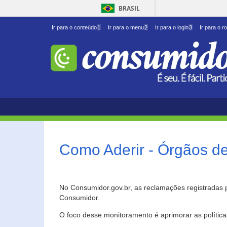
BRASIL
Ir para o conteúdo
1
Ir para o menu
2
Ir para o login
3
Ir para o r
Como Aderir - Órgãos d
No Consumidor.gov.br, as reclamações registradas 
Consumidor.
O foco desse monitoramento é aprimorar as polític