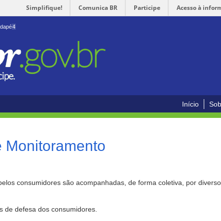
Simplifique!
Comunica BR
Participe
Acesso à infor
odapé
4
Início
Sob
e Monitoramento
pelos consumidores são acompanhadas, de forma coletiva, por divers
as de defesa dos consumidores.