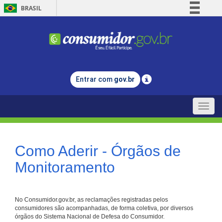
BRASIL
Simplifique!
Comunica BR
Participe
Acesso à informação
Entrar com
gov.br
Legislação
Canais
Toggle
naviga
Como Aderir - Órgãos de
Monitoramento
No Consumidor.gov.br, as reclamações registradas pelos
consumidores são acompanhadas, de forma coletiva, por diversos
órgãos do Sistema Nacional de Defesa do Consumidor.