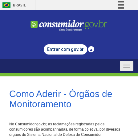
BRASIL
Simplifique!
Comunica BR
Participe
Acesso à informação
Entrar com
gov.br
Legislação
Canais
Toggle
naviga
Como Aderir - Órgãos de
Monitoramento
No Consumidor.gov.br, as reclamações registradas pelos
consumidores são acompanhadas, de forma coletiva, por diversos
órgãos do Sistema Nacional de Defesa do Consumidor.