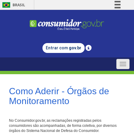
BRASIL
Simplifique!
Comunica BR
Participe
Acesso à informação
Entrar com
gov.br
Legislação
Canais
Toggle
naviga
Como Aderir - Órgãos de
Monitoramento
No Consumidor.gov.br, as reclamações registradas pelos
consumidores são acompanhadas, de forma coletiva, por diversos
órgãos do Sistema Nacional de Defesa do Consumidor.