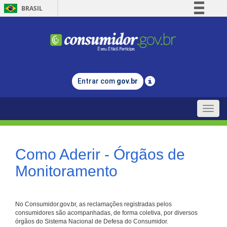
BRASIL
Simplifique!
Comunica BR
Participe
Acesso à informação
Entrar com
gov.br
Legislação
Canais
Toggle
naviga
Como Aderir - Órgãos de
Monitoramento
No Consumidor.gov.br, as reclamações registradas pelos
consumidores são acompanhadas, de forma coletiva, por diversos
órgãos do Sistema Nacional de Defesa do Consumidor.