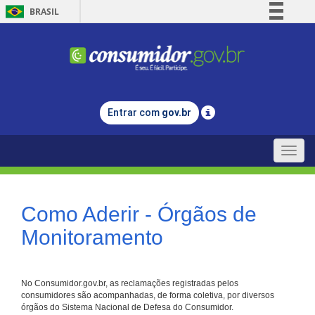
BRASIL
Simplifique!
Comunica BR
Participe
Acesso à informação
Entrar com
gov.br
Legislação
Canais
Toggle
naviga
Como Aderir - Órgãos de
Monitoramento
No Consumidor.gov.br, as reclamações registradas pelos
consumidores são acompanhadas, de forma coletiva, por diversos
órgãos do Sistema Nacional de Defesa do Consumidor.