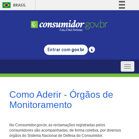
BRASIL
Simplifique!
Comunica BR
Participe
Acesso à informação
Entrar com
gov.br
Legislação
Canais
Toggle
naviga
Como Aderir - Órgãos de
Monitoramento
No Consumidor.gov.br, as reclamações registradas pelos
consumidores são acompanhadas, de forma coletiva, por diversos
órgãos do Sistema Nacional de Defesa do Consumidor.