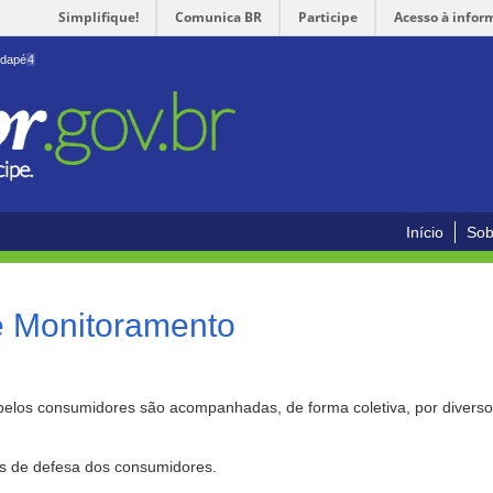
Simplifique!
Comunica BR
Participe
Acesso à infor
odapé
4
Início
Sob
e Monitoramento
pelos consumidores são acompanhadas, de forma coletiva, por divers
as de defesa dos consumidores.