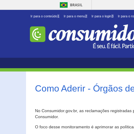
BRASIL
Ir para o conteúdo
1
Ir para o menu
2
Ir para o login
3
Ir para o r
Como Aderir - Órgãos d
No Consumidor.gov.br, as reclamações registradas 
Consumidor.
O foco desse monitoramento é aprimorar as polític