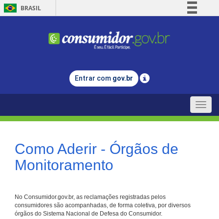
BRASIL
Simplifique!
Comunica BR
Participe
Acesso à informação
Entrar com
gov.br
Legislação
Canais
Toggle
naviga
Como Aderir - Órgãos de
Monitoramento
No Consumidor.gov.br, as reclamações registradas pelos
consumidores são acompanhadas, de forma coletiva, por diversos
órgãos do Sistema Nacional de Defesa do Consumidor.