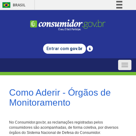
BRASIL
Simplifique!
Comunica BR
Participe
Acesso à informação
Entrar com
gov.br
Legislação
Canais
Toggle
naviga
Como Aderir - Órgãos de
Monitoramento
No Consumidor.gov.br, as reclamações registradas pelos
consumidores são acompanhadas, de forma coletiva, por diversos
órgãos do Sistema Nacional de Defesa do Consumidor.