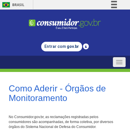
BRASIL
Simplifique!
Comunica BR
Participe
Acesso à informação
Entrar com
gov.br
Legislação
Canais
Toggle
naviga
Como Aderir - Órgãos de
Monitoramento
No Consumidor.gov.br, as reclamações registradas pelos
consumidores são acompanhadas, de forma coletiva, por diversos
órgãos do Sistema Nacional de Defesa do Consumidor.