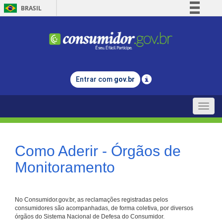
BRASIL
Simplifique!
Comunica BR
Participe
Acesso à informação
Entrar com
gov.br
Legislação
Canais
Toggle
naviga
Como Aderir - Órgãos de
Monitoramento
No Consumidor.gov.br, as reclamações registradas pelos
consumidores são acompanhadas, de forma coletiva, por diversos
órgãos do Sistema Nacional de Defesa do Consumidor.