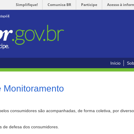
Simplifique!
Comunica BR
Participe
Acesso à infor
odapé
4
Início
Sob
e Monitoramento
pelos consumidores são acompanhadas, de forma coletiva, por divers
as de defesa dos consumidores.