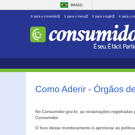
BRASIL
Ir para o conteúdo
1
Ir para o menu
2
Ir para o login
3
Ir para o r
Como Aderir - Órgãos d
No Consumidor.gov.br, as reclamações registradas 
Consumidor.
O foco desse monitoramento é aprimorar as polític