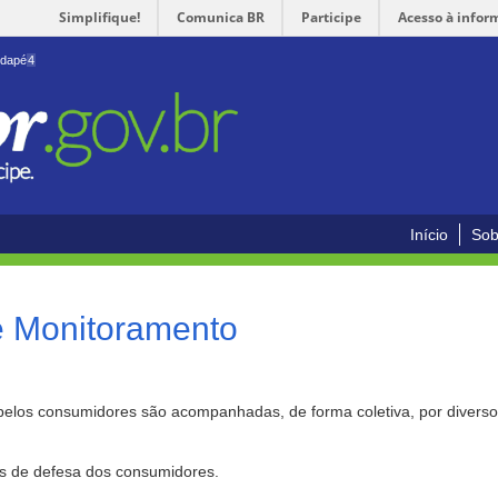
Simplifique!
Comunica BR
Participe
Acesso à infor
odapé
4
Início
Sob
e Monitoramento
pelos consumidores são acompanhadas, de forma coletiva, por divers
as de defesa dos consumidores.