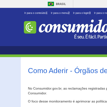
BRASIL
Ir para o conteúdo
1
Ir para o menu
2
Ir para o login
3
Ir para o r
Como Aderir - Órgãos d
No Consumidor.gov.br, as reclamações registradas 
Consumidor.
O foco desse monitoramento é aprimorar as polític