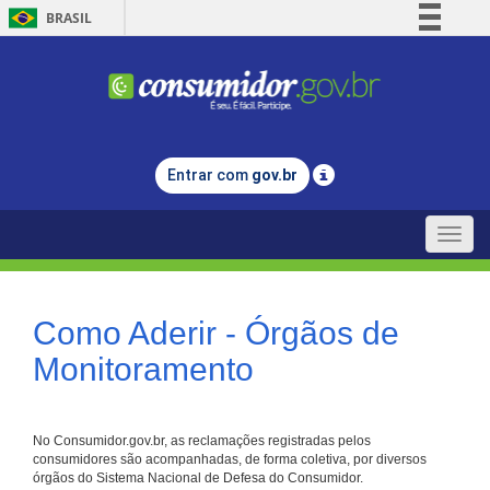
BRASIL
Simplifique!
Comunica BR
Participe
Acesso à informação
Entrar com
gov.br
Legislação
Canais
Toggle
naviga
Como Aderir - Órgãos de
Monitoramento
No Consumidor.gov.br, as reclamações registradas pelos
consumidores são acompanhadas, de forma coletiva, por diversos
órgãos do Sistema Nacional de Defesa do Consumidor.