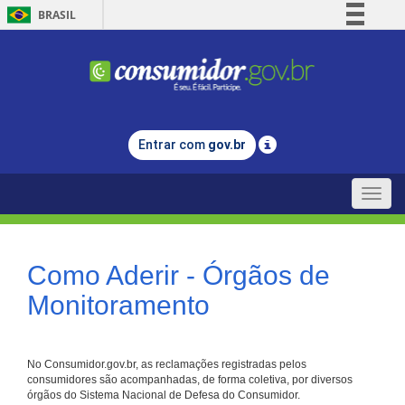
BRASIL
Simplifique!
Comunica BR
Participe
Acesso à informação
Entrar com
gov.br
Legislação
Canais
Toggle
naviga
Como Aderir - Órgãos de
Monitoramento
No Consumidor.gov.br, as reclamações registradas pelos
consumidores são acompanhadas, de forma coletiva, por diversos
órgãos do Sistema Nacional de Defesa do Consumidor.