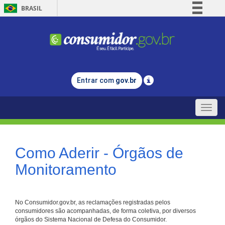
BRASIL
Simplifique!
Comunica BR
Participe
Acesso à informação
Entrar com
gov.br
Legislação
Canais
Toggle
naviga
Como Aderir - Órgãos de
Monitoramento
No Consumidor.gov.br, as reclamações registradas pelos
consumidores são acompanhadas, de forma coletiva, por diversos
órgãos do Sistema Nacional de Defesa do Consumidor.