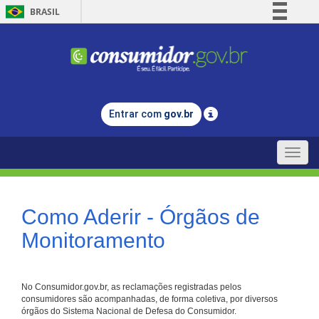
BRASIL
Simplifique!
Comunica BR
Participe
Acesso à informação
Entrar com
gov.br
Legislação
Canais
Toggle
naviga
Como Aderir - Órgãos de
Monitoramento
No Consumidor.gov.br, as reclamações registradas pelos
consumidores são acompanhadas, de forma coletiva, por diversos
órgãos do Sistema Nacional de Defesa do Consumidor.