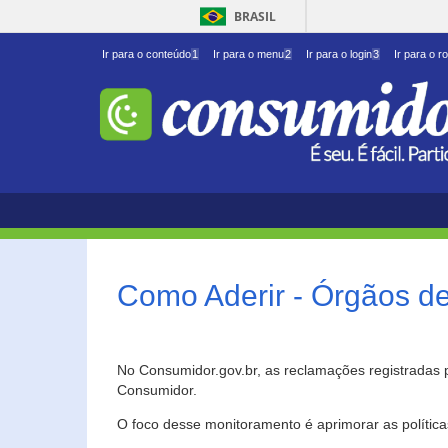
BRASIL
Ir para o conteúdo
1
Ir para o menu
2
Ir para o login
3
Ir para o r
Como Aderir - Órgãos d
No Consumidor.gov.br, as reclamações registradas 
Consumidor.
O foco desse monitoramento é aprimorar as polític