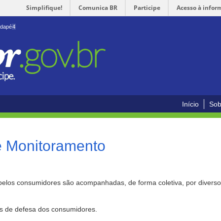
Simplifique!
Comunica BR
Participe
Acesso à infor
odapé
4
Início
Sob
e Monitoramento
pelos consumidores são acompanhadas, de forma coletiva, por divers
as de defesa dos consumidores.