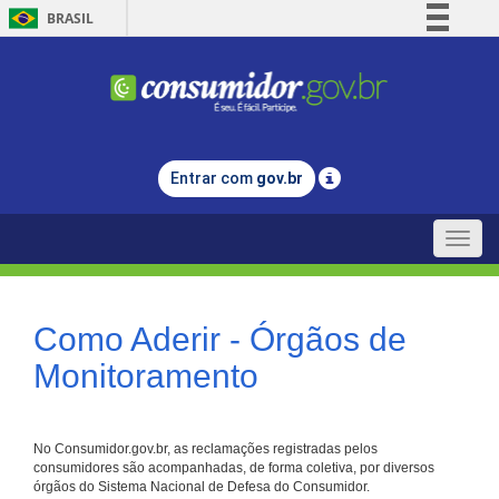
BRASIL
Simplifique!
Comunica BR
Participe
Acesso à informação
Entrar com
gov.br
Legislação
Canais
Toggle
naviga
Como Aderir - Órgãos de
Monitoramento
No Consumidor.gov.br, as reclamações registradas pelos
consumidores são acompanhadas, de forma coletiva, por diversos
órgãos do Sistema Nacional de Defesa do Consumidor.