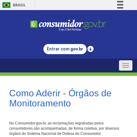
BRASIL
Simplifique!
Comunica BR
Participe
Acesso à informação
Entrar com
gov.br
Legislação
Canais
Toggle
naviga
Como Aderir - Órgãos de
Monitoramento
No Consumidor.gov.br, as reclamações registradas pelos
consumidores são acompanhadas, de forma coletiva, por diversos
órgãos do Sistema Nacional de Defesa do Consumidor.