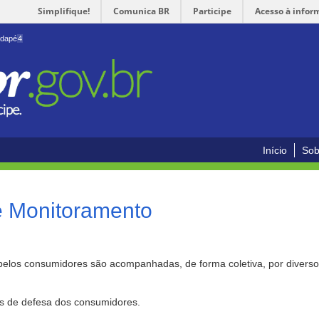
Simplifique!
Comunica BR
Participe
Acesso à infor
odapé
4
Início
Sob
e Monitoramento
pelos consumidores são acompanhadas, de forma coletiva, por divers
as de defesa dos consumidores.