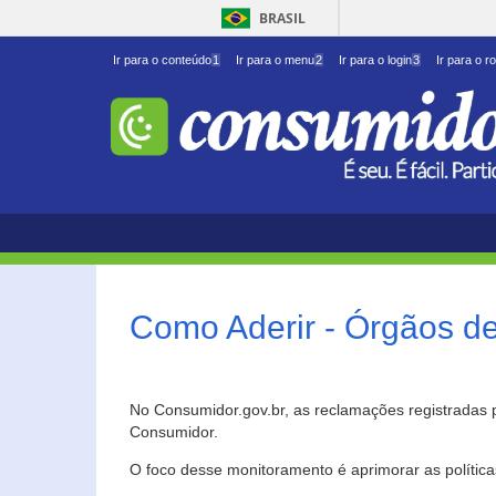
BRASIL
Ir para o conteúdo
1
Ir para o menu
2
Ir para o login
3
Ir para o r
Como Aderir - Órgãos d
No Consumidor.gov.br, as reclamações registradas 
Consumidor.
O foco desse monitoramento é aprimorar as polític