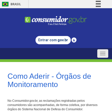
BRASIL
Simplifique!
Comunica BR
Participe
Acesso à informação
Entrar com
gov.br
Legislação
Canais
Toggle
naviga
Como Aderir - Órgãos de
Monitoramento
No Consumidor.gov.br, as reclamações registradas pelos
consumidores são acompanhadas, de forma coletiva, por diversos
órgãos do Sistema Nacional de Defesa do Consumidor.