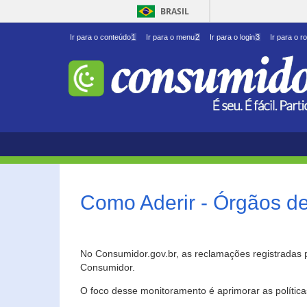
BRASIL
Ir para o conteúdo
1
Ir para o menu
2
Ir para o login
3
Ir para o r
Como Aderir - Órgãos d
No Consumidor.gov.br, as reclamações registradas 
Consumidor.
O foco desse monitoramento é aprimorar as polític