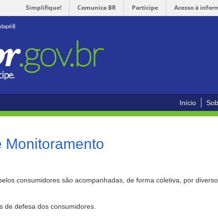
Simplifique!
Comunica BR
Participe
Acesso à infor
odapé
4
Início
Sob
e Monitoramento
pelos consumidores são acompanhadas, de forma coletiva, por divers
as de defesa dos consumidores.