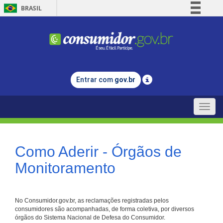
BRASIL
Simplifique!
Comunica BR
Participe
Acesso à informação
Entrar com
gov.br
Legislação
Canais
Toggle
naviga
Como Aderir - Órgãos de
Monitoramento
No Consumidor.gov.br, as reclamações registradas pelos
consumidores são acompanhadas, de forma coletiva, por diversos
órgãos do Sistema Nacional de Defesa do Consumidor.