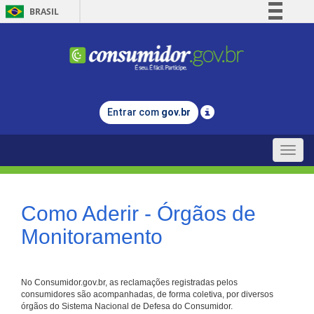
BRASIL
Simplifique!
Comunica BR
Participe
Acesso à informação
Entrar com
gov.br
Legislação
Canais
Toggle
naviga
Como Aderir - Órgãos de
Monitoramento
No Consumidor.gov.br, as reclamações registradas pelos
consumidores são acompanhadas, de forma coletiva, por diversos
órgãos do Sistema Nacional de Defesa do Consumidor.