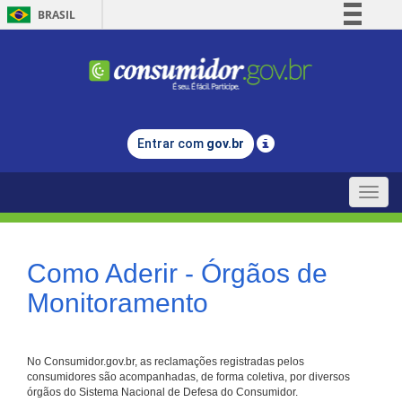
BRASIL
Simplifique!
Comunica BR
Participe
Acesso à informação
Entrar com
gov.br
Legislação
Canais
Toggle
naviga
Como Aderir - Órgãos de
Monitoramento
No Consumidor.gov.br, as reclamações registradas pelos
consumidores são acompanhadas, de forma coletiva, por diversos
órgãos do Sistema Nacional de Defesa do Consumidor.