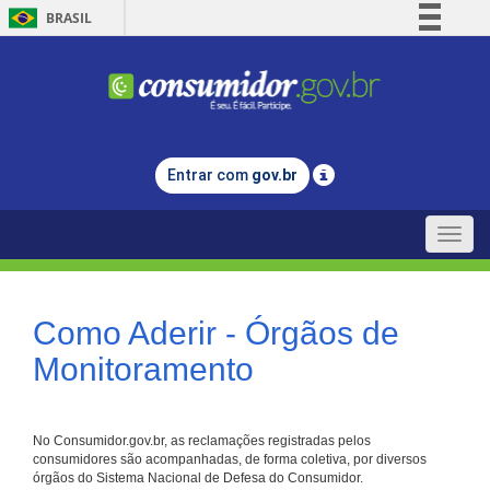
BRASIL
Simplifique!
Comunica BR
Participe
Acesso à informação
Entrar com
gov.br
Legislação
Canais
Toggle
naviga
Como Aderir - Órgãos de
Monitoramento
No Consumidor.gov.br, as reclamações registradas pelos
consumidores são acompanhadas, de forma coletiva, por diversos
órgãos do Sistema Nacional de Defesa do Consumidor.