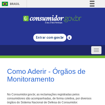
BRASIL
Simplifique!
Comunica BR
Participe
Acesso à informação
Entrar com
gov.br
Legislação
Canais
Toggle
naviga
Como Aderir - Órgãos de
Monitoramento
No Consumidor.gov.br, as reclamações registradas pelos
consumidores são acompanhadas, de forma coletiva, por diversos
órgãos do Sistema Nacional de Defesa do Consumidor.