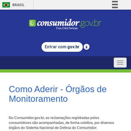
BRASIL
Simplifique!
Comunica BR
Participe
Acesso à informação
Entrar com
gov.br
Legislação
Canais
Toggle
naviga
Como Aderir - Órgãos de
Monitoramento
No Consumidor.gov.br, as reclamações registradas pelos
consumidores são acompanhadas, de forma coletiva, por diversos
órgãos do Sistema Nacional de Defesa do Consumidor.