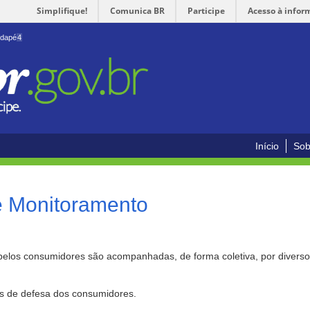
Simplifique!
Comunica BR
Participe
Acesso à infor
odapé
4
Início
Sob
e Monitoramento
pelos consumidores são acompanhadas, de forma coletiva, por divers
as de defesa dos consumidores.