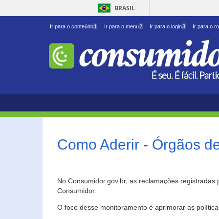
BRASIL
Ir para o conteúdo
1
Ir para o menu
2
Ir para o login
3
Ir para o r
Como Aderir - Órgãos d
No Consumidor.gov.br, as reclamações registradas 
Consumidor.
O foco desse monitoramento é aprimorar as polític