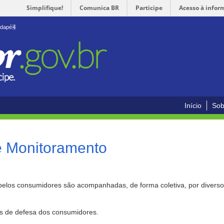
Simplifique!
Comunica BR
Participe
Acesso à infor
odapé
4
Início
Sob
e Monitoramento
pelos consumidores são acompanhadas, de forma coletiva, por divers
as de defesa dos consumidores.