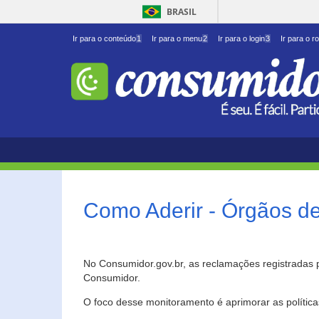
BRASIL
Ir para o conteúdo
1
Ir para o menu
2
Ir para o login
3
Ir para o r
Como Aderir - Órgãos d
No Consumidor.gov.br, as reclamações registradas 
Consumidor.
O foco desse monitoramento é aprimorar as polític