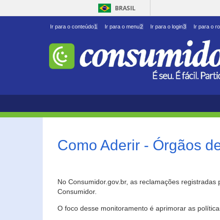
BRASIL
Ir para o conteúdo
1
Ir para o menu
2
Ir para o login
3
Ir para o r
Como Aderir - Órgãos d
No Consumidor.gov.br, as reclamações registradas 
Consumidor.
O foco desse monitoramento é aprimorar as polític