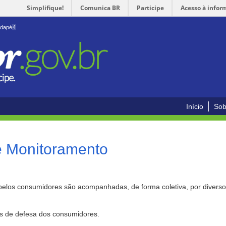
Simplifique!
Comunica BR
Participe
Acesso à infor
odapé
4
Início
Sob
e Monitoramento
pelos consumidores são acompanhadas, de forma coletiva, por divers
as de defesa dos consumidores.