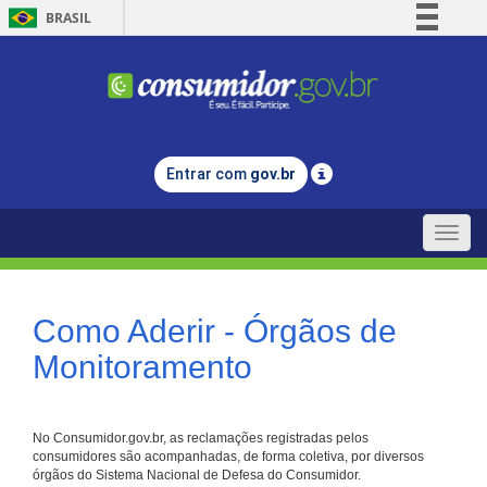
BRASIL
Simplifique!
Comunica BR
Participe
Acesso à informação
Entrar com
gov.br
Legislação
Canais
Toggle
naviga
Como Aderir - Órgãos de
Monitoramento
No Consumidor.gov.br, as reclamações registradas pelos
consumidores são acompanhadas, de forma coletiva, por diversos
órgãos do Sistema Nacional de Defesa do Consumidor.