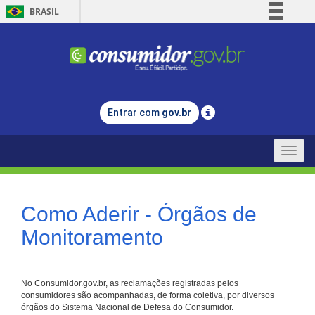
BRASIL
Simplifique!
Comunica BR
Participe
Acesso à informação
Entrar com
gov.br
Legislação
Canais
Toggle
naviga
Como Aderir - Órgãos de
Monitoramento
No Consumidor.gov.br, as reclamações registradas pelos
consumidores são acompanhadas, de forma coletiva, por diversos
órgãos do Sistema Nacional de Defesa do Consumidor.