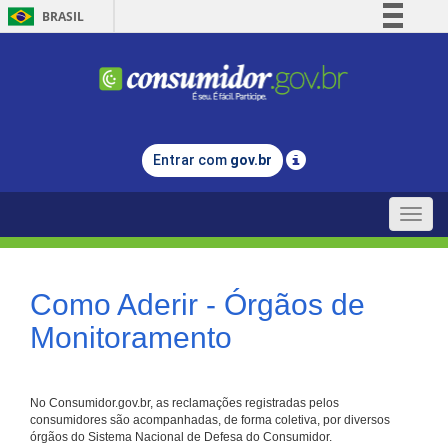
BRASIL
Simplifique!
Comunica BR
Participe
Acesso à informação
Entrar com
gov.br
Legislação
Canais
Toggle
naviga
Como Aderir - Órgãos de
Monitoramento
No Consumidor.gov.br, as reclamações registradas pelos
consumidores são acompanhadas, de forma coletiva, por diversos
órgãos do Sistema Nacional de Defesa do Consumidor.