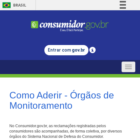
BRASIL
Simplifique!
Comunica BR
Participe
Acesso à informação
Entrar com
gov.br
Legislação
Canais
Toggle
naviga
Como Aderir - Órgãos de
Monitoramento
No Consumidor.gov.br, as reclamações registradas pelos
consumidores são acompanhadas, de forma coletiva, por diversos
órgãos do Sistema Nacional de Defesa do Consumidor.