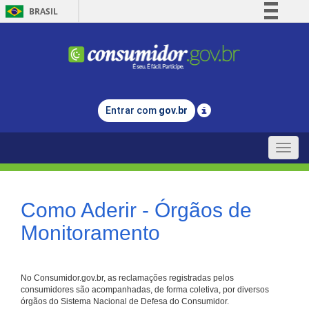
BRASIL
Simplifique!
Comunica BR
Participe
Acesso à informação
Entrar com
gov.br
Legislação
Canais
Toggle
naviga
Como Aderir - Órgãos de
Monitoramento
No Consumidor.gov.br, as reclamações registradas pelos
consumidores são acompanhadas, de forma coletiva, por diversos
órgãos do Sistema Nacional de Defesa do Consumidor.