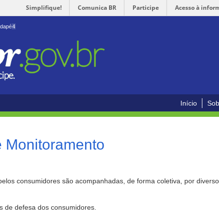
Simplifique!
Comunica BR
Participe
Acesso à infor
odapé
4
Início
Sob
e Monitoramento
pelos consumidores são acompanhadas, de forma coletiva, por divers
as de defesa dos consumidores.