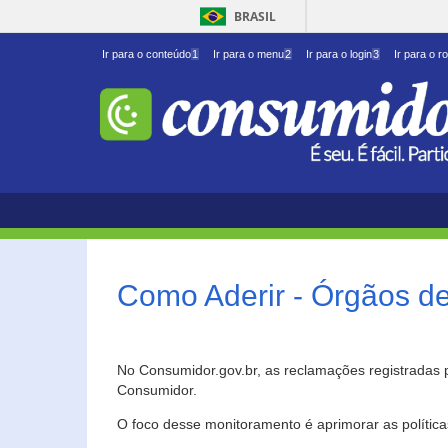
BRASIL
Ir para o conteúdo
1
Ir para o menu
2
Ir para o login
3
Ir para o r
Como Aderir - Órgãos d
No Consumidor.gov.br, as reclamações registradas 
Consumidor.
O foco desse monitoramento é aprimorar as polític