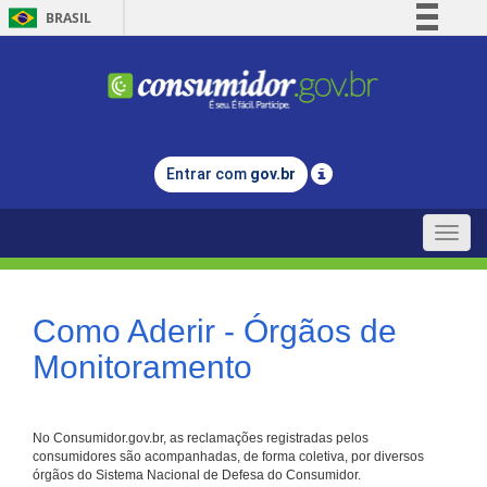
BRASIL
Simplifique!
Comunica BR
Participe
Acesso à informação
Entrar com
gov.br
Legislação
Canais
Toggle
naviga
Como Aderir - Órgãos de
Monitoramento
No Consumidor.gov.br, as reclamações registradas pelos
consumidores são acompanhadas, de forma coletiva, por diversos
órgãos do Sistema Nacional de Defesa do Consumidor.