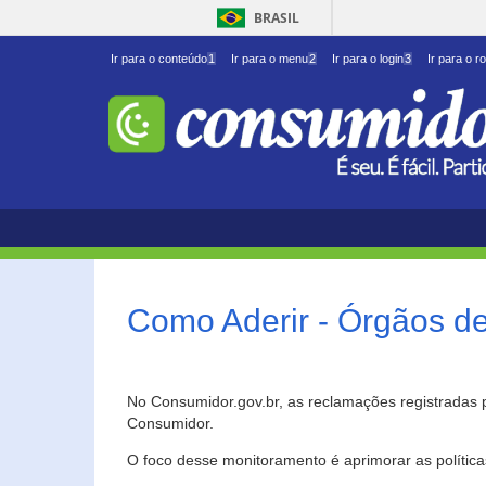
BRASIL
Ir para o conteúdo
1
Ir para o menu
2
Ir para o login
3
Ir para o r
Como Aderir - Órgãos d
No Consumidor.gov.br, as reclamações registradas 
Consumidor.
O foco desse monitoramento é aprimorar as polític