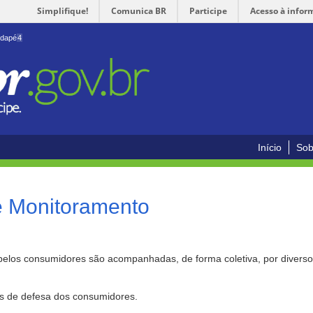
Simplifique!
Comunica BR
Participe
Acesso à infor
odapé
4
Início
Sob
e Monitoramento
pelos consumidores são acompanhadas, de forma coletiva, por divers
as de defesa dos consumidores.