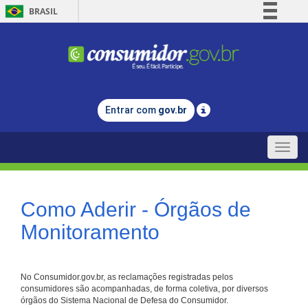
BRASIL
Simplifique!
Comunica BR
Participe
Acesso à informação
Entrar com
gov.br
Legislação
Canais
Toggle
naviga
Como Aderir - Órgãos de
Monitoramento
No Consumidor.gov.br, as reclamações registradas pelos
consumidores são acompanhadas, de forma coletiva, por diversos
órgãos do Sistema Nacional de Defesa do Consumidor.