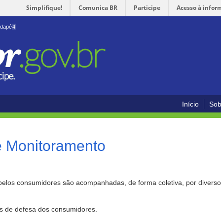
Simplifique!
Comunica BR
Participe
Acesso à infor
odapé
4
Início
Sob
e Monitoramento
pelos consumidores são acompanhadas, de forma coletiva, por divers
as de defesa dos consumidores.