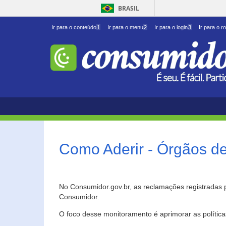
BRASIL
Ir para o conteúdo
1
Ir para o menu
2
Ir para o login
3
Ir para o r
Como Aderir - Órgãos d
No Consumidor.gov.br, as reclamações registradas 
Consumidor.
O foco desse monitoramento é aprimorar as polític