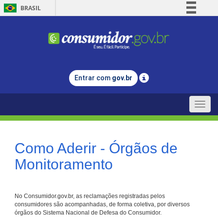
BRASIL
Simplifique!
Comunica BR
Participe
Acesso à informação
Entrar com
gov.br
Legislação
Canais
Toggle
naviga
Como Aderir - Órgãos de
Monitoramento
No Consumidor.gov.br, as reclamações registradas pelos
consumidores são acompanhadas, de forma coletiva, por diversos
órgãos do Sistema Nacional de Defesa do Consumidor.